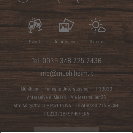
Eventi
Impressioni
Il meteo
Tel.
0039 348 725 7436
info@muehlheim.it
Mühlheim – Famiglia Untergassmair – I-39030
Anterselva di Mezzo –
Via Metzmüller 26
Alto Adige/Italia – Partita IVA.: IT02460260215 – CIN:
IT021071B45PH5HEK5