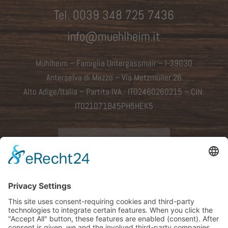
Tel.
0039 348 725 7436
info@muehlheim.it
Mühlheim – Famiglia Untergassmair – I-39030
Anterselva di Mezzo –
Via Metzmüller 26
Alto Adige/Italia – Partita IVA.: IT02460260215 – CIN:
IT021071B45PH5HEK5
Come arrivare