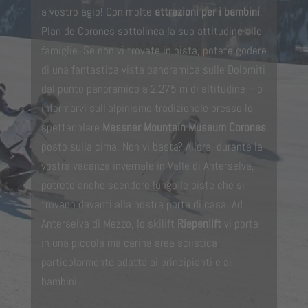
a vostro agio! Con molte
attrazioni per i bambini
,
Plan de Corones sottolinea la sua attitudine alle
famiglie. Se non vi trovate in pista, potete godere
di una fantastica vista panoramica sulle Dolomiti
dal punto panoramico a 2.275 m di altitudine – o
informarvi sull’alpinismo tradizionale presso lo
spettacolare
Messner Mountain Museum Corones
posto sulla cima. Non vi basta? Allora, durante la
vostra vacanza invernale in Valle di Anterselva,
potrete anche scendere lungo le piste che si
trovano davanti alla nostra porta di casa. Ad
Anterselva di Mezzo, lo skilift
Riepenlift
vi porta
in una piccola ma carina area sciistica
particolarmente adatta ai principianti e ai
bambini.