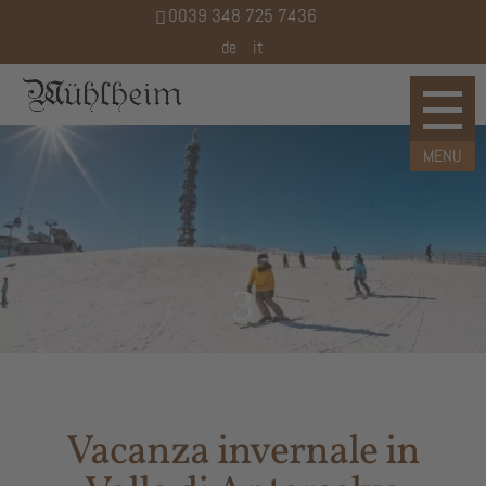
0039 348 725 7436
de
it
3
Vacanza invernale in