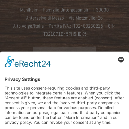
Mühlheim – Famiglia Untergassmair – I-39030
Anterselva di Mezzo –
Via Metzmüller 26
Alto Adige/Italia – Partita IVA.: IT02460260215 – CIN:
IT021071B45PH5HEK5
Come arrivare